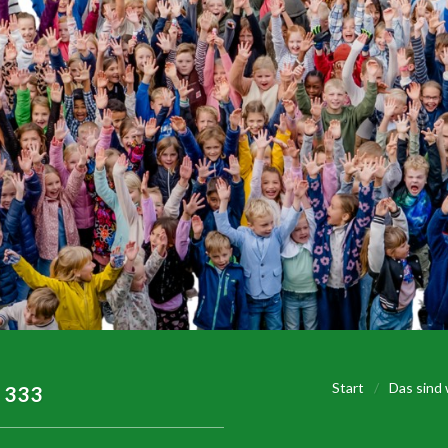
Start
/
Das sind 
 333